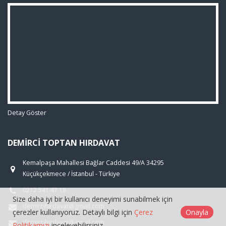
Detay Göster
DEMIRCI TOPTAN HIRDAVAT
Kemalpaşa Mahallesi Bağlar Caddesi 49/A 34295
Küçükçekmece / İstanbul - Türkiye
0212 541 47 18
Size daha iyi bir kullanıcı deneyimi sunabilmek için
demircihirdavat@gmail.com
çerezler kullanıyoruz. Detaylı bilgi için
Çerez
Onayla
demircihirdavat@gmail.com
Politikamızı
inceleyebilirsiniz.