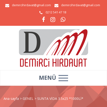
demircihirdavat@gmail.com
demircihirdavat@gmail.com
0212 541 47 18
MENÜ
Ana sayfa
>
GENEL
>
SUNTA VİDA 3.5x25 *1000Lİ*