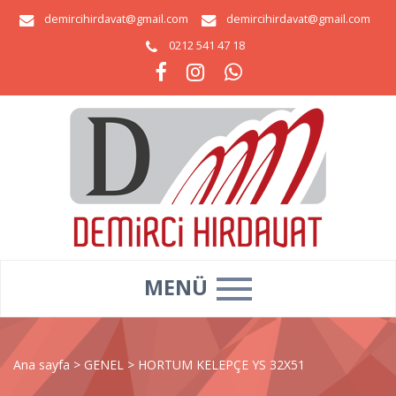
demircihirdavat@gmail.com
demircihirdavat@gmail.com
0212 541 47 18
MENÜ
Ana sayfa
>
GENEL
>
HORTUM KELEPÇE YS 32X51