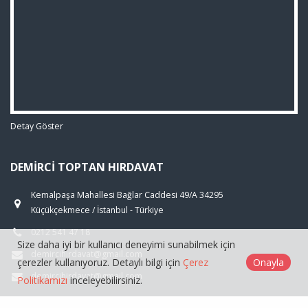
Detay Göster
DEMIRCI TOPTAN HIRDAVAT
Kemalpaşa Mahallesi Bağlar Caddesi 49/A 34295
Küçükçekmece / İstanbul - Türkiye
0212 541 47 18
Size daha iyi bir kullanıcı deneyimi sunabilmek için
demircihirdavat@gmail.com
çerezler kullanıyoruz. Detaylı bilgi için
Çerez
Onayla
demircihirdavat@gmail.com
Politikamızı
inceleyebilirsiniz.