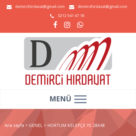
demircihirdavat@gmail.com
demircihirdavat@gmail.com
0212 541 47 18
MENÜ
Ana sayfa
>
GENEL
>
HORTUM KELEPÇE YS 28X48