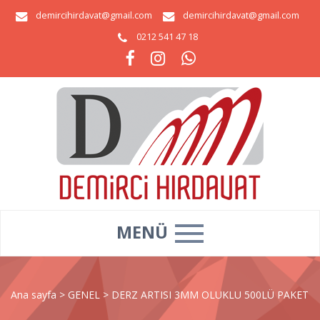
demircihirdavat@gmail.com
demircihirdavat@gmail.com
0212 541 47 18
MENÜ
Ana sayfa
>
GENEL
>
DERZ ARTISI 3MM OLUKLU 500LÜ PAKET