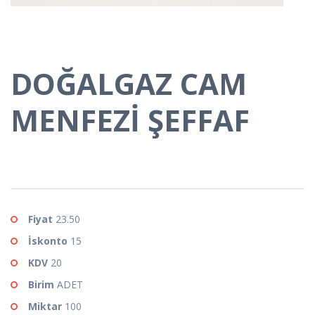
DOĞALGAZ CAM
MENFEZİ ŞEFFAF
Fiyat
23.50
İskonto
15
KDV
20
Birim
ADET
Miktar
100