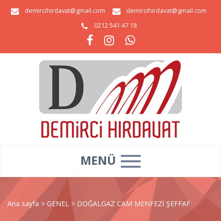
demircihirdavat@gmail.com
demircihirdavat@gmail.com
0212 541 47 18
MENÜ
Ana sayfa
>
GENEL
>
DOĞALGAZ CAM MENFEZİ ŞEFFAF