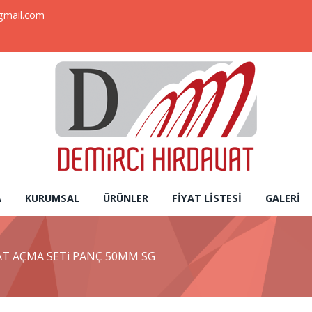
gmail.com
A
KURUMSAL
ÜRÜNLER
FIYAT LISTESI
GALERI
T AÇMA SETi PANÇ 50MM SG