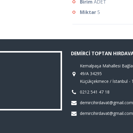
Birim
ADET
Miktar
5
DEMIRCI TOPTAN HIRDAV
Kemalpaşa Mahallesi Bağla
49/A 34295
Küçükçekmece / İstanbul - 
0212 541 47 18
demircihirdavat@gmail.com
demircihirdavat@gmail.com