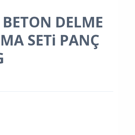
 BETON DELME
MA SETi PANÇ
G