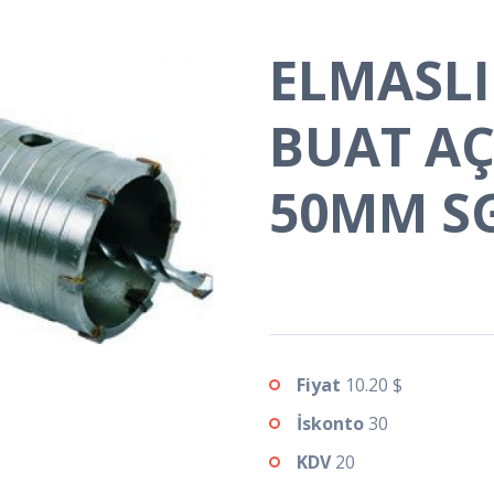
ELMASLI
BUAT AÇ
50MM S
Fiyat
10.20 $
İskonto
30
KDV
20