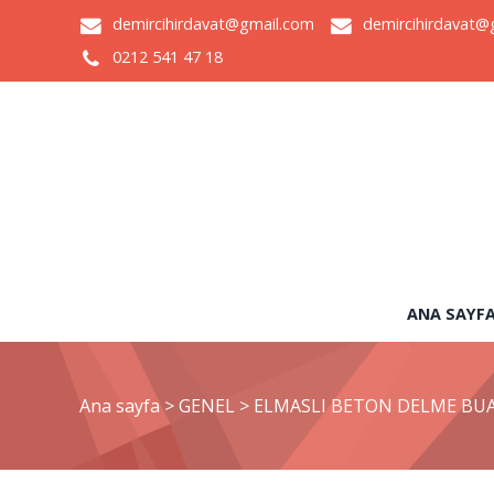
demircihirdavat@gmail.com
demircihirdavat@
0212 541 47 18
ANA SAYF
Ana sayfa
>
GENEL
>
ELMASLI BETON DELME BUA