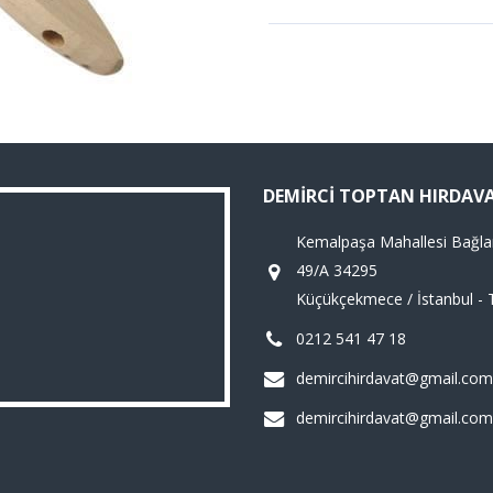
DEMIRCI TOPTAN HIRDAV
Kemalpaşa Mahallesi Bağla
49/A 34295
Küçükçekmece / İstanbul - 
0212 541 47 18
demircihirdavat@gmail.com
demircihirdavat@gmail.com