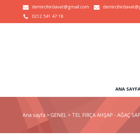
demircihirdavat@gmail.com
demircihirdavat@
0212 541 47 18
ANA SAYF
Ana sayfa
>
GENEL
>
TEL FIRÇA AHŞAP - AĞAÇ SAP