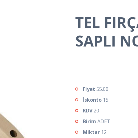
TEL FIR
SAPLI N
Fiyat
55.00
İskonto
15
KDV
20
Birim
ADET
Miktar
12