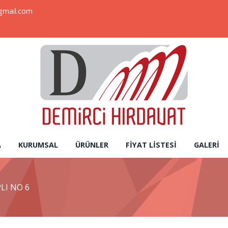
gmail.com
A
KURUMSAL
ÜRÜNLER
FIYAT LISTESI
GALERI
LI NO 6