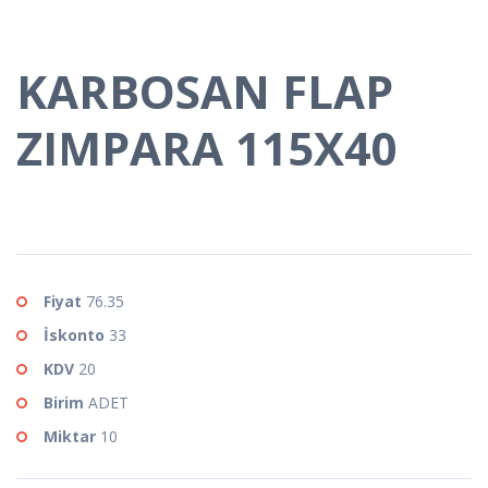
KARBOSAN FLAP
ZIMPARA 115X40
Fiyat
76.35
İskonto
33
KDV
20
Birim
ADET
Miktar
10