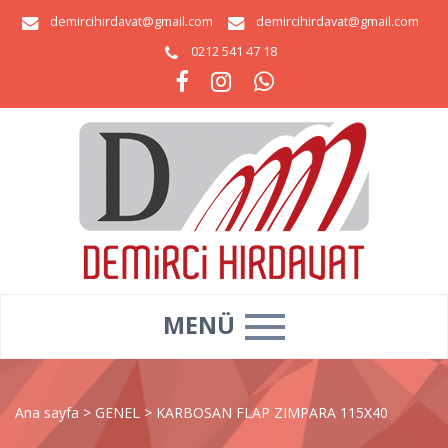
demircihirdavat@gmail.com
demircihirdavat@gmail.com
0212 541 47 18
MENÜ
Ana sayfa
>
GENEL
>
KARBOSAN FLAP ZIMPARA 115X40