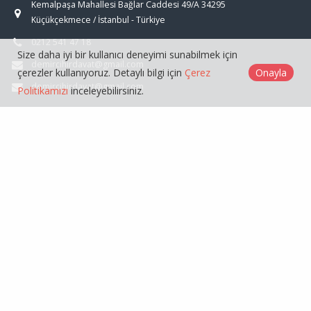
Kemalpaşa Mahallesi Bağlar Caddesi 49/A 34295
Küçükçekmece / İstanbul - Türkiye
0212 541 47 18
Size daha iyi bir kullanıcı deneyimi sunabilmek için
demircihirdavat@gmail.com
çerezler kullanıyoruz. Detaylı bilgi için
Çerez
Onayla
demircihirdavat@gmail.com
Politikamızı
inceleyebilirsiniz.
ÜRÜNLER
GENEL
Demirci Toptan Hırdavat © 2026
Çerez Politikası
Web Tasarım
Kentmedia