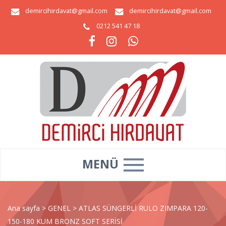
demircihirdavat@gmail.com
demircihirdavat@gmail.com
0212 541 47 18
MENÜ
Ana sayfa
>
GENEL
>
ATLAS SÜNGERLİ RULO ZIMPARA 120-
150-180 KUM BRONZ SOFT SERİSİ