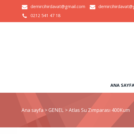
demircihirdavat@gmail.com
demircihirdavat@
0212 541 47 18
ANA SAYF
Ana sayfa
>
GENEL
>
Atlas Su Zımparası 400Kum