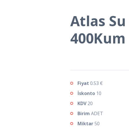
Atlas Su
400Kum
Fiyat
0.53 €
İskonto
10
KDV
20
Birim
ADET
Miktar
50