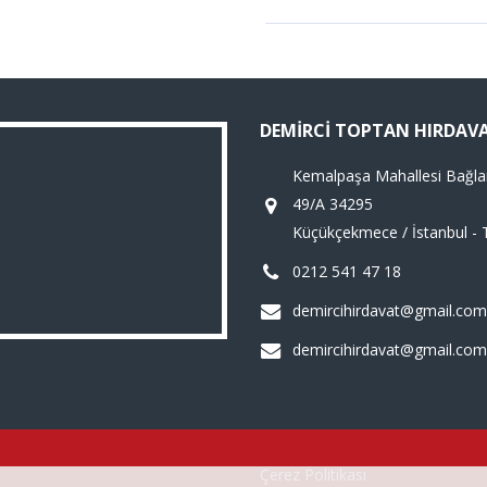
DEMIRCI TOPTAN HIRDAV
Kemalpaşa Mahallesi Bağla
49/A 34295
Küçükçekmece / İstanbul - 
0212 541 47 18
demircihirdavat@gmail.com
demircihirdavat@gmail.com
Çerez Politikası