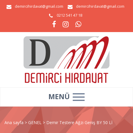
demircihirdavat@gmail.com
demircihirdavat@gmail.com
0212 541 47 18
MENÜ
Ana sayfa
>
GENEL
>
Demir Testere Ağzı Geniş BY 50 Lİ