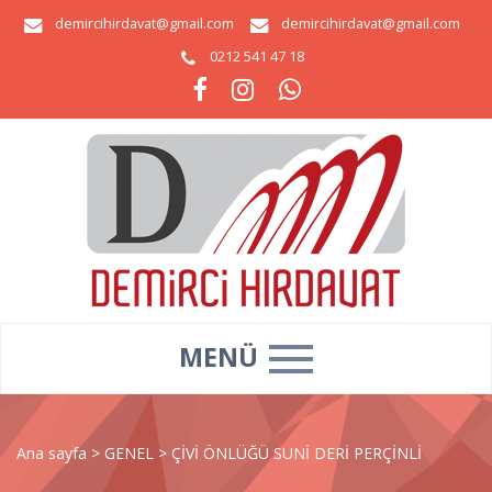
demircihirdavat@gmail.com
demircihirdavat@gmail.com
0212 541 47 18
MENÜ
Ana sayfa
>
GENEL
>
ÇİVİ ÖNLÜĞÜ SUNİ DERİ PERÇİNLİ