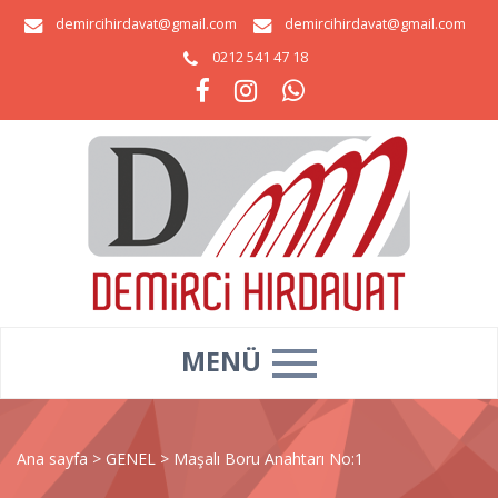
demircihirdavat@gmail.com
demircihirdavat@gmail.com
0212 541 47 18
MENÜ
Ana sayfa
>
GENEL
>
Maşalı Boru Anahtarı No:1