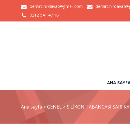
demircihirdavat@gmail.com
demircihirdavat@
0212 541 47 18
ANA SAYF
Ana sayfa
>
GENEL
>
SİLİKON TABANCASI SARI KA