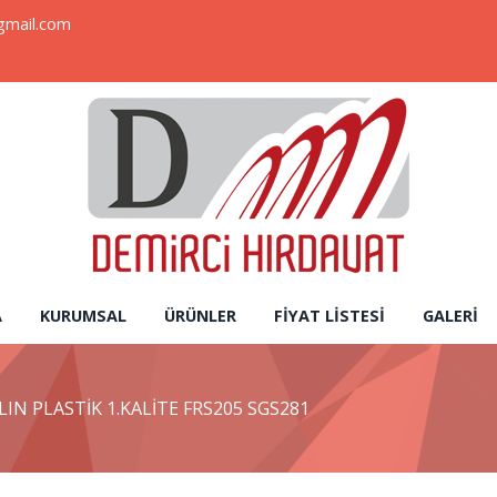
gmail.com
A
KURUMSAL
ÜRÜNLER
FIYAT LISTESI
GALERI
LIN PLASTİK 1.KALİTE FRS205 SGS281