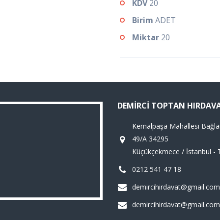
KDV
20
Birim
ADET
Miktar
20
DEMIRCI TOPTAN HIRDAV
Kemalpaşa Mahallesi Bağla
49/A 34295
Küçükçekmece / İstanbul - 
0212 541 47 18
demircihirdavat@gmail.com
demircihirdavat@gmail.com