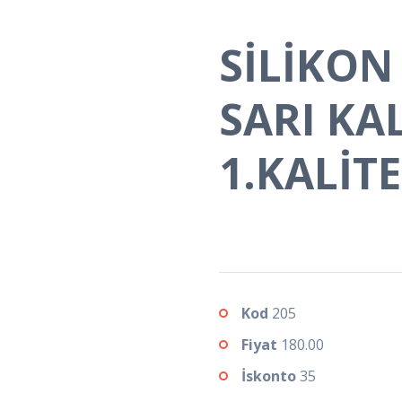
SİLİKON
SARI KA
1.KALİT
Kod
205
Fiyat
180.00
İskonto
35