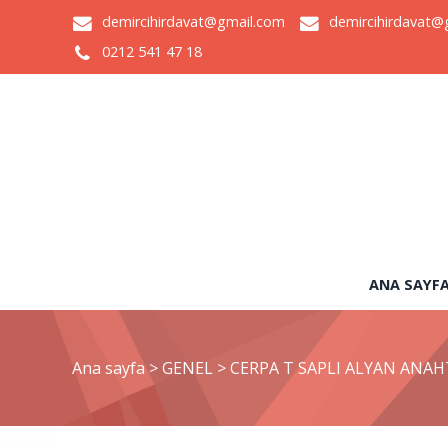
demircihirdavat@gmail.com
demircihirdavat@
0212 541 47 18
ANA SAYF
Ana sayfa
>
GENEL
>
CERPA T SAPLI ALYAN ANA