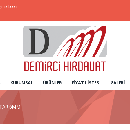
gmail.com
A
KURUMSAL
ÜRÜNLER
FIYAT LISTESI
GALERI
HTAR 6MM