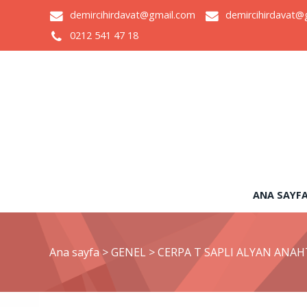
demircihirdavat@gmail.com
demircihirdavat@
0212 541 47 18
ANA SAYF
Ana sayfa
>
GENEL
>
CERPA T SAPLI ALYAN ANA