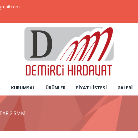
gmail.com
A
KURUMSAL
ÜRÜNLER
FIYAT LISTESI
GALERI
HTAR 2.5MM