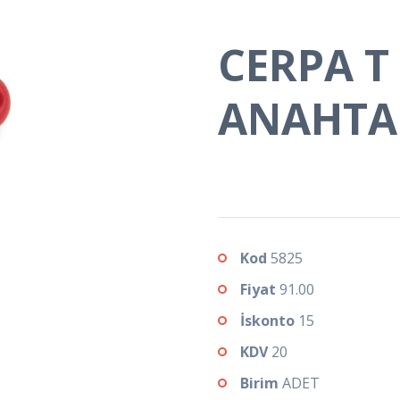
CERPA T
ANAHTA
Kod
5825
Fiyat
91.00
İskonto
15
KDV
20
Birim
ADET