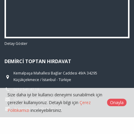
Detay Göster
DEMIRCI TOPTAN HIRDAVAT
Kemalpaşa Mahallesi Bağlar Caddesi 49/A 34295
Küçükçekmece / İstanbul - Türkiye
0212 541 47 18
Size daha iyi bir kullanıcı deneyimi sunabilmek için
demircihirdavat@gmail.com
çerezler kullanıyoruz. Detaylı bilgi için
Çerez
Onayla
demircihirdavat@gmail.com
Politikamızı
inceleyebilirsiniz.
ÜRÜNLER