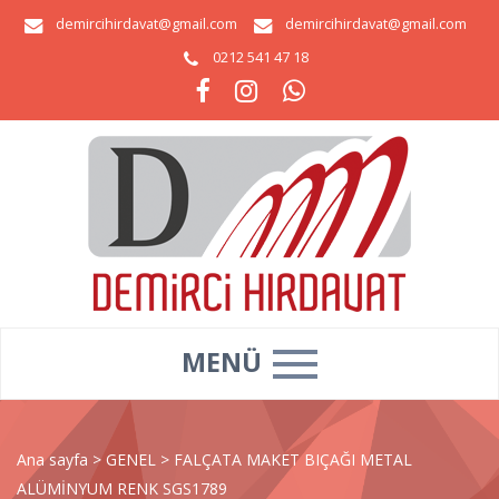
demircihirdavat@gmail.com
demircihirdavat@gmail.com
0212 541 47 18
MENÜ
Ana sayfa
>
GENEL
>
FALÇATA MAKET BIÇAĞI METAL
ALÜMİNYUM RENK SGS1789