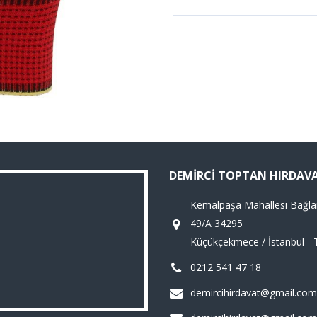
DEMIRCI TOPTAN HIRDAV
Kemalpaşa Mahallesi Bağla
49/A 34295
Küçükçekmece / İstanbul - 
0212 541 47 18
demircihirdavat@gmail.com