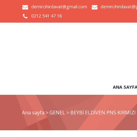
demircihirdavat@gmail.com
demircihirdavat@
0212 541 47 18
ANA SAYF
Ana sayfa
>
GENEL
>
BEYBİ ELDİVEN PN5 KIRMIZI