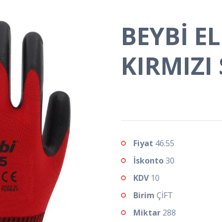
BEYBİ E
KIRMIZI
Fiyat
46.55
İskonto
30
KDV
10
Birim
ÇİFT
Miktar
288