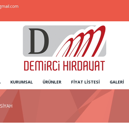
gmail.com
A
KURUMSAL
ÜRÜNLER
FIYAT LISTESI
GALERI
 SİYAH