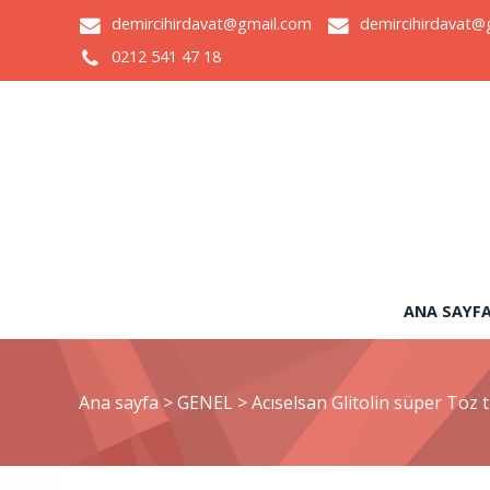
demircihirdavat@gmail.com
demircihirdavat@
0212 541 47 18
ANA SAYF
Ana sayfa
>
GENEL
>
Acıselsan Glitolin süper Toz 