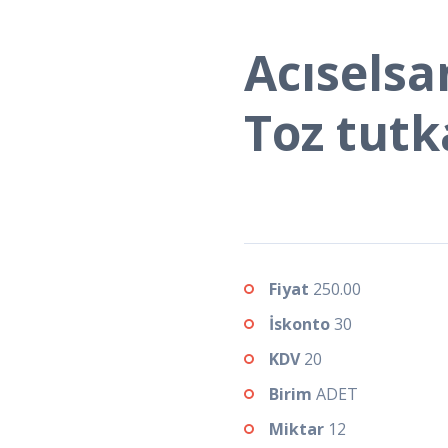
Acıselsa
Toz tutk
Fiyat
250.00
İskonto
30
KDV
20
Birim
ADET
Miktar
12