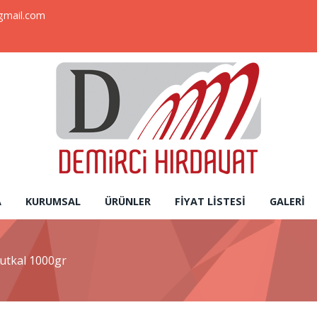
gmail.com
A
KURUMSAL
ÜRÜNLER
FIYAT LISTESI
GALERI
tutkal 1000gr