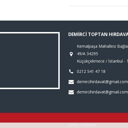
DEMIRCI TOPTAN HIRDAV
Kemalpaşa Mahallesi Bağla
49/A 34295
Küçükçekmece / İstanbul - 
0212 541 47 18
demircihirdavat@gmail.com
demircihirdavat@gmail.com
Çerez Politikası