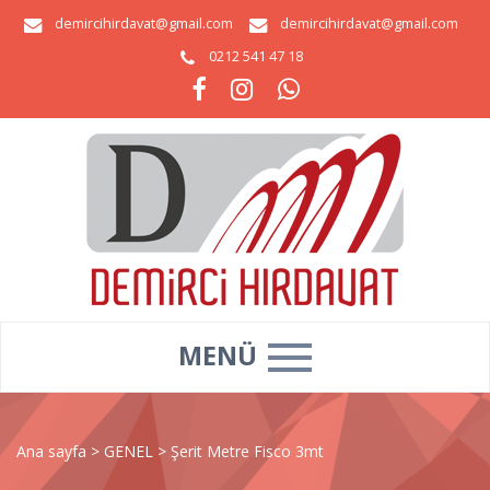
demircihirdavat@gmail.com
demircihirdavat@gmail.com
0212 541 47 18
MENÜ
Ana sayfa
>
GENEL
>
Şerit Metre Fisco 3mt