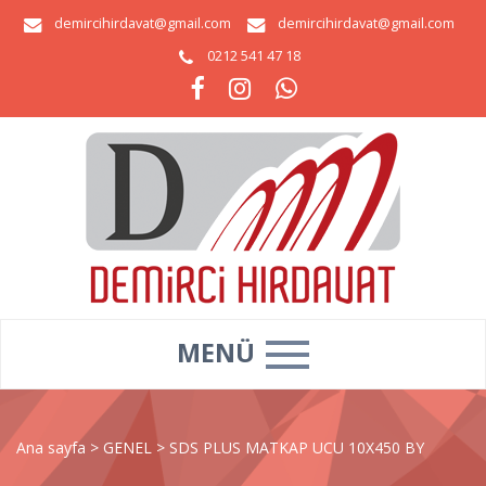
demircihirdavat@gmail.com
demircihirdavat@gmail.com
0212 541 47 18
MENÜ
Ana sayfa
>
GENEL
>
SDS PLUS MATKAP UCU 10X450 BY