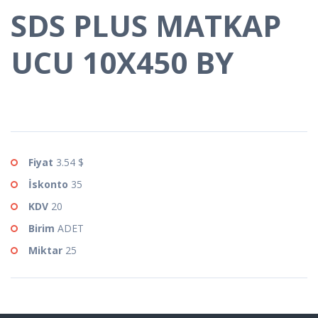
SDS PLUS MATKAP
UCU 10X450 BY
Fiyat
3.54 $
İskonto
35
KDV
20
Birim
ADET
Miktar
25