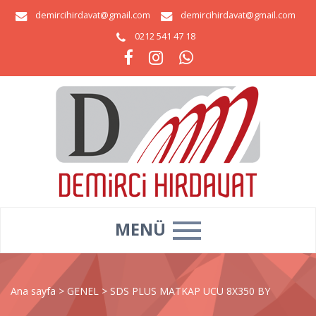
demircihirdavat@gmail.com
demircihirdavat@gmail.com
0212 541 47 18
MENÜ
Ana sayfa
>
GENEL
>
SDS PLUS MATKAP UCU 8X350 BY