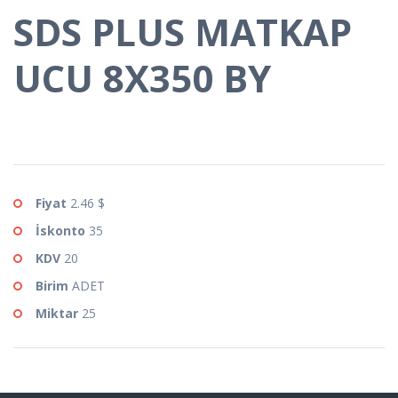
SDS PLUS MATKAP
UCU 8X350 BY
Fiyat
2.46 $
İskonto
35
KDV
20
Birim
ADET
Miktar
25