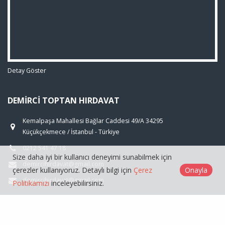
Detay Göster
DEMIRCI TOPTAN HIRDAVAT
Kemalpaşa Mahallesi Bağlar Caddesi 49/A 34295
Küçükçekmece / İstanbul - Türkiye
0212 541 47 18
Size daha iyi bir kullanıcı deneyimi sunabilmek için
demircihirdavat@gmail.com
çerezler kullanıyoruz. Detaylı bilgi için
Çerez
Onayla
demircihirdavat@gmail.com
Politikamızı
inceleyebilirsiniz.
ÜRÜNLER