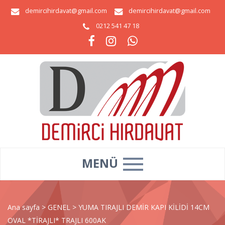
demircihirdavat@gmail.com
demircihirdavat@gmail.com
0212 541 47 18
MENÜ
Ana sayfa
>
GENEL
>
YUMA TIRAJLI DEMİR KAPI KİLİDİ 14CM
OVAL *TİRAJLI* TRAJLI 600AK