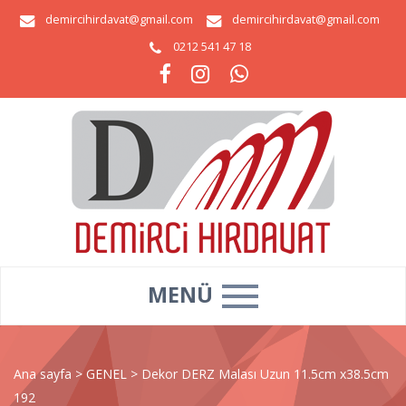
demircihirdavat@gmail.com
demircihirdavat@gmail.com
0212 541 47 18
MENÜ
Ana sayfa
>
GENEL
>
Dekor DERZ Malası Uzun 11.5cm x38.5cm
192