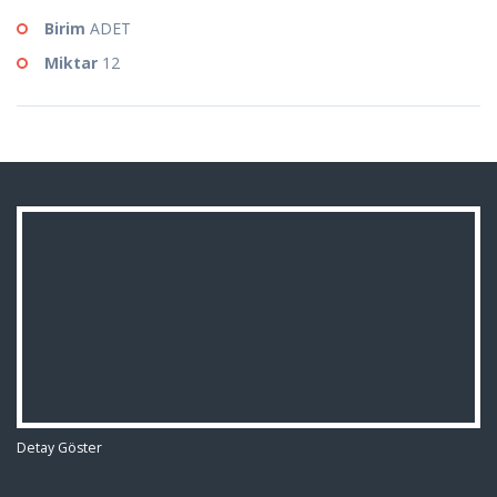
Birim
ADET
Miktar
12
Detay Göster