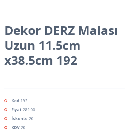
Dekor DERZ Malası
Uzun 11.5cm
x38.5cm 192
Kod
192
Fiyat
289.00
İskonto
20
KDV
20