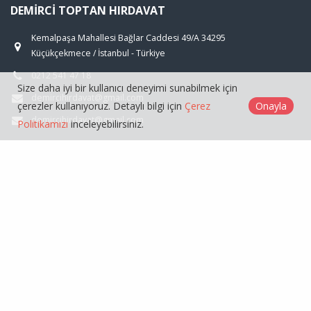
DEMIRCI TOPTAN HIRDAVAT
Kemalpaşa Mahallesi Bağlar Caddesi 49/A 34295
Küçükçekmece / İstanbul - Türkiye
0212 541 47 18
Size daha iyi bir kullanıcı deneyimi sunabilmek için
demircihirdavat@gmail.com
çerezler kullanıyoruz. Detaylı bilgi için
Çerez
Onayla
demircihirdavat@gmail.com
Politikamızı
inceleyebilirsiniz.
ÜRÜNLER
GENEL
Demirci Toptan Hırdavat © 2026
Çerez Politikası