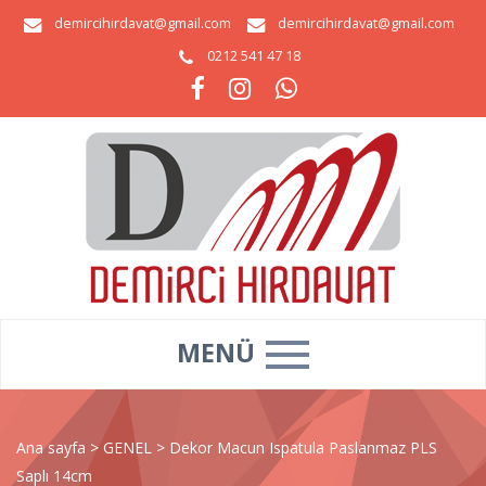
demircihirdavat@gmail.com
demircihirdavat@gmail.com
0212 541 47 18
MENÜ
Ana sayfa
>
GENEL
>
Dekor Macun Ispatula Paslanmaz PLS
Saplı 14cm