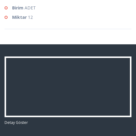
Birim
ADET
Miktar
12
Detay Göster