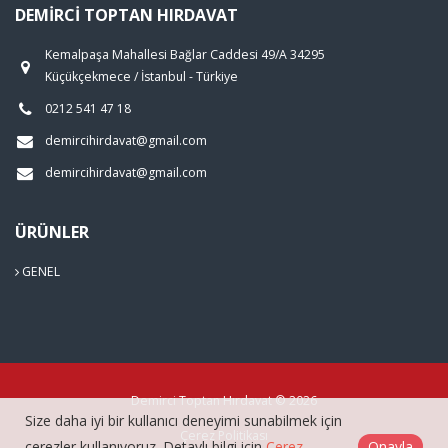
DEMIRCI TOPTAN HIRDAVAT
Kemalpaşa Mahallesi Bağlar Caddesi 49/A 34295
Küçükçekmece / İstanbul - Türkiye
0212 541 47 18
demircihirdavat@gmail.com
demircihirdavat@gmail.com
ÜRÜNLER
GENEL
Demirci Toptan Hırdavat © 2026
Size daha iyi bir kullanıcı deneyimi sunabilmek için
Çerez Politikası
çerezler kullanıyoruz. Detaylı bilgi için
Çerez
Onayla