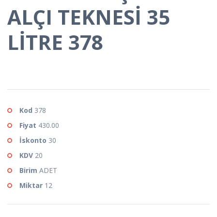
ALÇI TEKNESİ 35
LİTRE 378
Kod
378
Fiyat
430.00
İskonto
30
KDV
20
Birim
ADET
Miktar
12