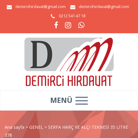
demircihirdavat@gmail.com
demircihirdavat@gmail.com
0212 541 47 18
MENÜ
Ana sayfa
>
GENEL
>
SERFA HARÇ VE ALÇI TEKNESİ 35 LİTRE
378