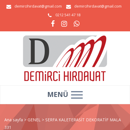
demircihirdavat@gmail.com
demircihirdavat@gmail.com
0212 541 47 18
MENÜ
Ana sayfa
>
GENEL
>
SERFA KALETERASİT DEKORATİF MALA
331