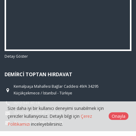
Detay Göster
DEMIRCI TOPTAN HIRDAVAT
Kemalpaşa Mahallesi Bağlar Caddesi 49/A 34295
Küçükçekmece / İstanbul - Türkiye
0212 541 47 18
Size daha iyi bir kullanıcı deneyimi sunabilmek için
demircihirdavat@gmail.com
çerezler kullanıyoruz. Detaylı bilgi için
Çerez
Onayla
demircihirdavat@gmail.com
Politikamızı
inceleyebilirsiniz.