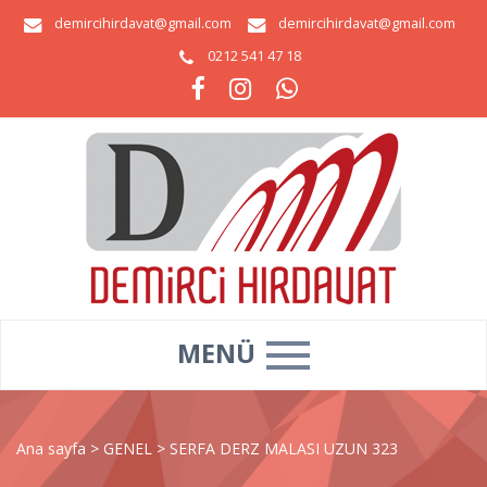
demircihirdavat@gmail.com
demircihirdavat@gmail.com
0212 541 47 18
MENÜ
Ana sayfa
>
GENEL
>
SERFA DERZ MALASI UZUN 323