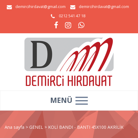
demircihirdavat@gmail.com
demircihirdavat@gmail.com
0212 541 47 18
MENÜ
Ana sayfa
>
GENEL
>
KOLİ BANDI - BANTI 45X100 AKRİLİK