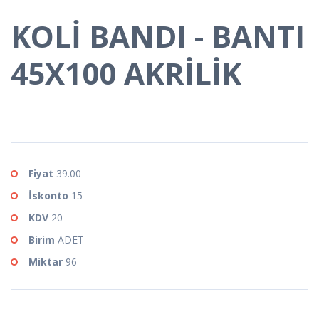
KOLİ BANDI - BANTI
45X100 AKRİLİK
Fiyat
39.00
İskonto
15
KDV
20
Birim
ADET
Miktar
96