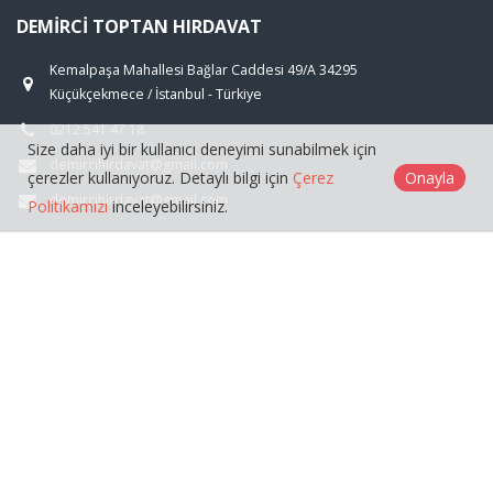
DEMIRCI TOPTAN HIRDAVAT
Kemalpaşa Mahallesi Bağlar Caddesi 49/A 34295
Küçükçekmece / İstanbul - Türkiye
0212 541 47 18
Size daha iyi bir kullanıcı deneyimi sunabilmek için
demircihirdavat@gmail.com
çerezler kullanıyoruz. Detaylı bilgi için
Çerez
Onayla
demircihirdavat@gmail.com
Politikamızı
inceleyebilirsiniz.
ÜRÜNLER
GENEL
Demirci Toptan Hırdavat © 2026
Çerez Politikası