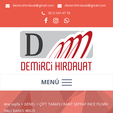
demircihirdavat@gmail.com
demircihirdavat@gmail.com
0212 541 47 18
MENÜ
Ana sayfa
>
GENEL
>
ÇİFT TARAFLI BANT ŞEFFAF İNCE FİLMİK
HALI BANDI 48X25