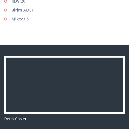
KDV
20
Birim
ADET
Miktar
6
Detay Göster