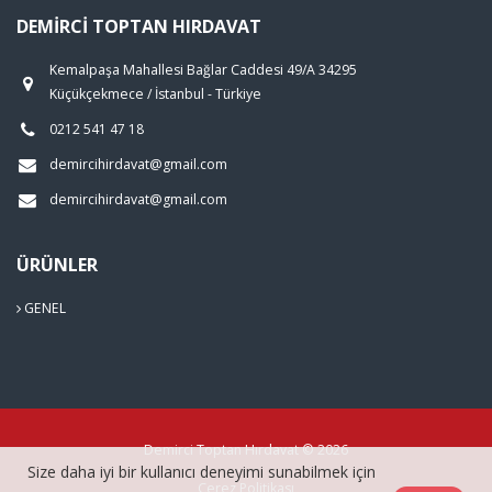
DEMIRCI TOPTAN HIRDAVAT
Kemalpaşa Mahallesi Bağlar Caddesi 49/A 34295
Küçükçekmece / İstanbul - Türkiye
0212 541 47 18
demircihirdavat@gmail.com
demircihirdavat@gmail.com
ÜRÜNLER
GENEL
Demirci Toptan Hırdavat © 2026
Size daha iyi bir kullanıcı deneyimi sunabilmek için
Çerez Politikası