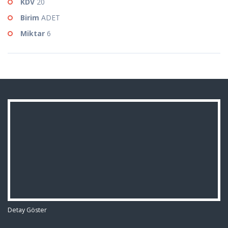
KDV
20
Birim
ADET
Miktar
6
Detay Göster