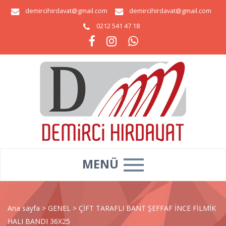
demircihirdavat@gmail.com
demircihirdavat@gmail.com
0212 541 47 18
MENÜ
Ana sayfa
>
GENEL
>
ÇİFT TARAFLI BANT ŞEFFAF İNCE FİLMİK
HALI BANDI 36X25