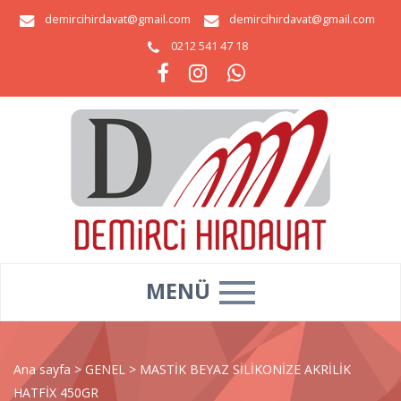
demircihirdavat@gmail.com
demircihirdavat@gmail.com
0212 541 47 18
MENÜ
Ana sayfa
>
GENEL
>
MASTİK BEYAZ SİLİKONİZE AKRİLİK
HATFİX 450GR